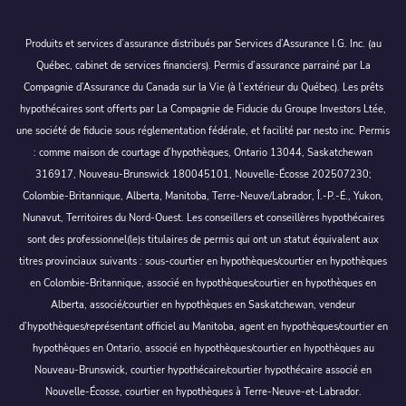
Produits et services d’assurance distribués par Services d’Assurance I.G. Inc. (au
Québec, cabinet de services financiers). Permis d’assurance parrainé par La
Compagnie d’Assurance du Canada sur la Vie (à l’extérieur du Québec). Les prêts
hypothécaires sont offerts par La Compagnie de Fiducie du Groupe Investors Ltée,
une société de fiducie sous réglementation fédérale, et facilité par nesto inc. Permis
: comme maison de courtage d’hypothèques, Ontario 13044, Saskatchewan
316917, Nouveau-Brunswick 180045101, Nouvelle-Écosse 202507230;
Colombie-Britannique, Alberta, Manitoba, Terre-Neuve/Labrador, Î.-P.-É., Yukon,
Nunavut, Territoires du Nord-Ouest. Les conseillers et conseillères hypothécaires
sont des professionnel(le)s titulaires de permis qui ont un statut équivalent aux
titres provinciaux suivants : sous-courtier en hypothèques/courtier en hypothèques
en Colombie-Britannique, associé en hypothèques/courtier en hypothèques en
Alberta, associé/courtier en hypothèques en Saskatchewan, vendeur
d’hypothèques/représentant officiel au Manitoba, agent en hypothèques/courtier en
hypothèques en Ontario, associé en hypothèques/courtier en hypothèques au
Nouveau-Brunswick, courtier hypothécaire/courtier hypothécaire associé en
Nouvelle-Écosse, courtier en hypothèques à Terre-Neuve-et-Labrador.