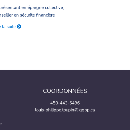
résentant en épargne collective,
seiller en sécurité financière
e la suite
COORDONNÉES
450-443-6496
louis-philippe.toupin@iggpp.ca
e