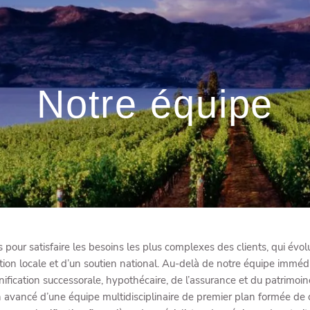
Notre équipe
res pour satisfaire les besoins les plus complexes des clients, qui 
ntion locale et d’un soutien national. Au-delà de notre équipe immé
ification successorale, hypothécaire, de l’assurance et du patrimoine
n avancé d’une équipe multidisciplinaire de premier plan formée de c