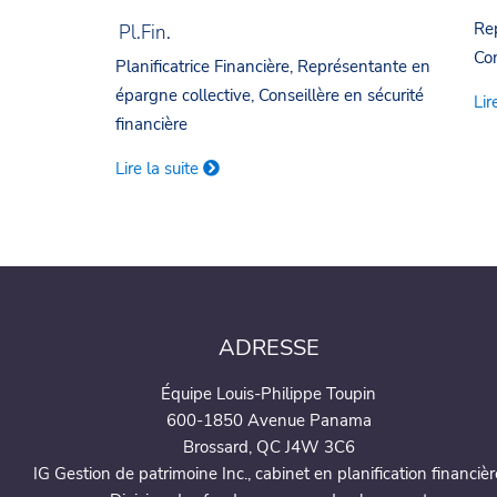
Rep
Pl.Fin.
Con
Planificatrice Financière, Représentante en
épargne collective, Conseillère en sécurité
Lir
financière
Lire la suite
ADRESSE
Équipe Louis-Philippe Toupin
600-1850 Avenue Panama
Brossard, QC J4W 3C6
IG Gestion de patrimoine Inc., cabinet en planification financièr