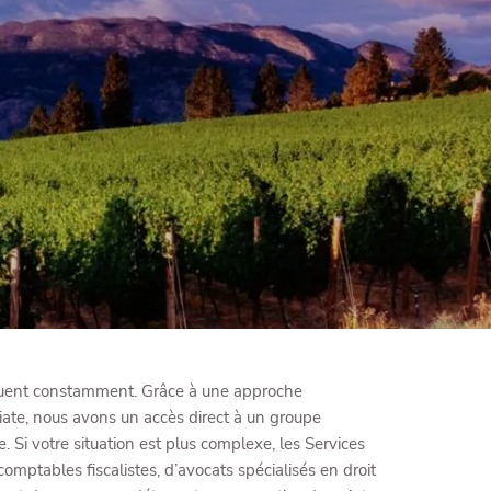
menu
évoluent constamment. Grâce à une approche
diate, nous avons un accès direct à un groupe
. Si votre situation est plus complexe, les Services
omptables fiscalistes, d’avocats spécialisés en droit