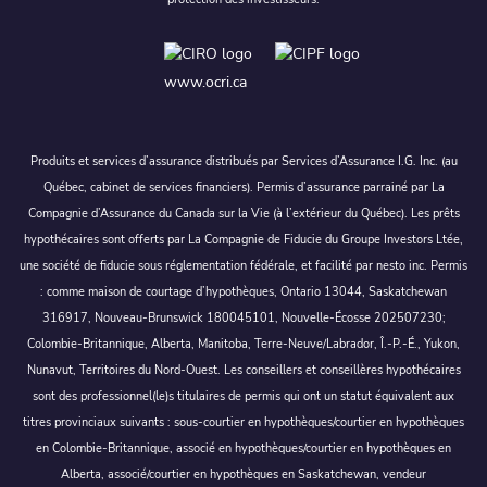
www.ocri.ca
Produits et services d’assurance distribués par Services d’Assurance I.G. Inc. (au
Québec, cabinet de services financiers). Permis d’assurance parrainé par La
Compagnie d’Assurance du Canada sur la Vie (à l’extérieur du Québec). Les prêts
hypothécaires sont offerts par La Compagnie de Fiducie du Groupe Investors Ltée,
une société de fiducie sous réglementation fédérale, et facilité par nesto inc. Permis
: comme maison de courtage d’hypothèques, Ontario 13044, Saskatchewan
316917, Nouveau-Brunswick 180045101, Nouvelle-Écosse 202507230;
Colombie-Britannique, Alberta, Manitoba, Terre-Neuve/Labrador, Î.-P.-É., Yukon,
Nunavut, Territoires du Nord-Ouest. Les conseillers et conseillères hypothécaires
sont des professionnel(le)s titulaires de permis qui ont un statut équivalent aux
titres provinciaux suivants : sous-courtier en hypothèques/courtier en hypothèques
en Colombie-Britannique, associé en hypothèques/courtier en hypothèques en
Alberta, associé/courtier en hypothèques en Saskatchewan, vendeur