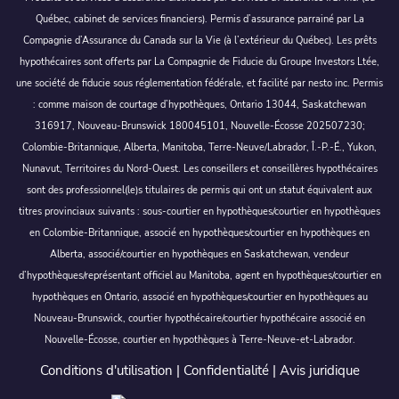
Québec, cabinet de services financiers). Permis d’assurance parrainé par La
Compagnie d’Assurance du Canada sur la Vie (à l’extérieur du Québec). Les prêts
hypothécaires sont offerts par La Compagnie de Fiducie du Groupe Investors Ltée,
une société de fiducie sous réglementation fédérale, et facilité par nesto inc. Permis
: comme maison de courtage d’hypothèques, Ontario 13044, Saskatchewan
316917, Nouveau-Brunswick 180045101, Nouvelle-Écosse 202507230;
Colombie-Britannique, Alberta, Manitoba, Terre-Neuve/Labrador, Î.-P.-É., Yukon,
Nunavut, Territoires du Nord-Ouest. Les conseillers et conseillères hypothécaires
sont des professionnel(le)s titulaires de permis qui ont un statut équivalent aux
titres provinciaux suivants : sous-courtier en hypothèques/courtier en hypothèques
en Colombie-Britannique, associé en hypothèques/courtier en hypothèques en
Alberta, associé/courtier en hypothèques en Saskatchewan, vendeur
d’hypothèques/représentant officiel au Manitoba, agent en hypothèques/courtier en
hypothèques en Ontario, associé en hypothèques/courtier en hypothèques au
Nouveau-Brunswick, courtier hypothécaire/courtier hypothécaire associé en
Nouvelle-Écosse, courtier en hypothèques à Terre-Neuve-et-Labrador.
Conditions d'utilisation
|
Confidentialité
|
Avis juridique