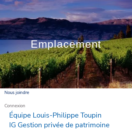
Skip to main content
Connexion client
Qui sommes-nous?
Emplacement
Comment vous aider?
Nos solutions
Actualités
Nous joindre
Connexion
Équipe Louis-Philippe Toupin
IG Gestion privée de patrimoine