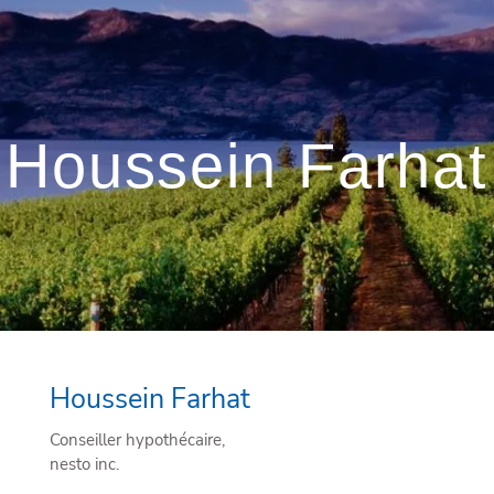
Houssein Farhat
Houssein Farhat
Conseiller hypothécaire,
nesto inc.