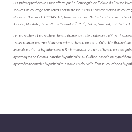
Les prêts hypothécaires sont offerts par La Compagnie de Fiducie du Groupe Invest
services de courtage sont offerts par nesto Inc. Permis : comme maison de cou
Nouveau-Brunswick 180045101, Nouvelle-Écosse 202507230; comme cabinet en
Alberta, Manitoba, Terre-Neuve/Labrador, Î.-P.-É., Yukon, Nunavut, Territoires d
Les conseillers et conseillères hypothécaires sont des professionnel(le)s titulaires
: sous-courtier en hypothèques/courtier en hypothèques en Colombie-Britannique,
associé/courtier en hypothèques en Saskatchewan, vendeur d’hypothèques/représen
hypothèques en Ontario, courtier hypothécaire au Québec, associé en hypothèque
hypothécaire/courtier hypothécaire associé en Nouvelle-Écosse, courtier en hyp