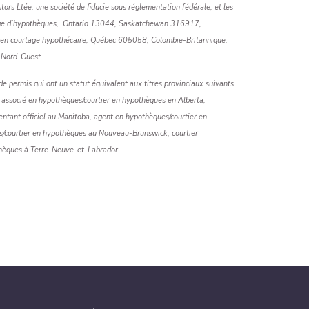
ors Ltée, une société de fiducie sous réglementation fédérale, et les
rtage d’hypothèques, Ontario 13044, Saskatchewan 316917,
 courtage hypothécaire, Québec 605058; Colombie-Britannique,
u Nord-Ouest.
 de permis qui ont un statut équivalent aux titres provinciaux suivants
 associé en hypothèques/courtier en hypothèques en Alberta,
tant officiel au Manitoba, agent en hypothèques/courtier en
s/courtier en hypothèques au Nouveau-Brunswick, courtier
othèques à Terre-Neuve-et-Labrador.